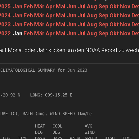
2025
:
Jan
Feb
Mär
Apr
Mai
Jun
Jul
Aug
Sep
Okt
Nov
De
2024
:
Jan
Feb
Mär
Apr
Mai
Jun
Jul
Aug
Sep
Okt
Nov
De
2023
:
Jan
Feb
Mär
Apr
Mai
Jun
Jul
Aug
Sep
Okt
Nov
De
2022
:
Jan
Feb
Mär
Apr
Mai
Jun
Jul
Aug
Sep
Okt
Nov
De
 auf Monat oder Jahr klicken um den NOAA Report zu wech
CLIMATOLOGICAL SUMMARY for Jun 2023

                 

-20.92 N    LONG: 009-15.25 E

URE (C), RAIN (mm), WIND SPEED (km/h)

              HEAT   COOL         AVG

              DEG    DEG          WIND                  
 LOW   TIME   DAYS   DAYS   RAIN  SPEED   HIGH   TIME   