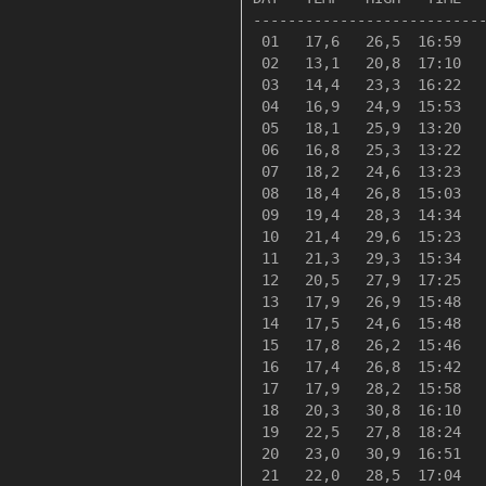
---------------------------
 01   17,6   26,5  16:59   
 02   13,1   20,8  17:10   
 03   14,4   23,3  16:22   
 04   16,9   24,9  15:53   
 05   18,1   25,9  13:20   
 06   16,8   25,3  13:22   
 07   18,2   24,6  13:23   
 08   18,4   26,8  15:03   
 09   19,4   28,3  14:34   
 10   21,4   29,6  15:23   
 11   21,3   29,3  15:34   
 12   20,5   27,9  17:25   
 13   17,9   26,9  15:48   
 14   17,5   24,6  15:48   
 15   17,8   26,2  15:46   
 16   17,4   26,8  15:42   
 17   17,9   28,2  15:58   
 18   20,3   30,8  16:10   
 19   22,5   27,8  18:24   
 20   23,0   30,9  16:51   
 21   22,0   28,5  17:04   