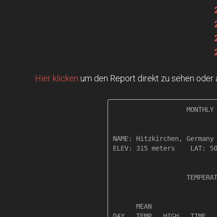
Hier klicken
um den Report direkt zu sehen oder
                   MONTHLY 
NAME: Hitzkirchen, Germany 
ELEV: 315 meters    LAT: 50
                   TEMPERAT
                           
      MEAN                 
DAY   TEMP   HIGH   TIME   