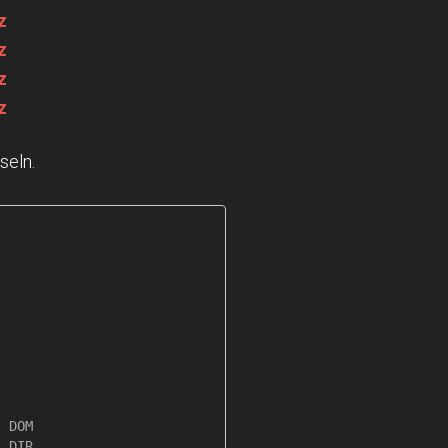
z
z
z
z
seln.
 DOM

 DIR
