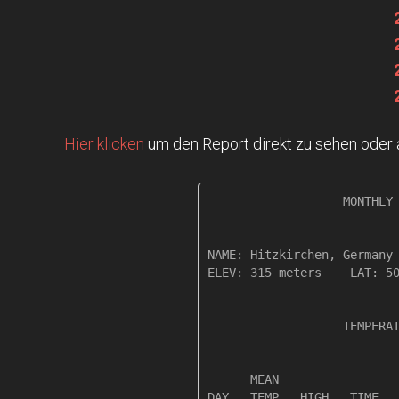
Hier klicken
um den Report direkt zu sehen oder
                   MONTHLY 
NAME: Hitzkirchen, Germany 
ELEV: 315 meters    LAT: 50
                   TEMPERAT
                           
      MEAN                 
DAY   TEMP   HIGH   TIME   