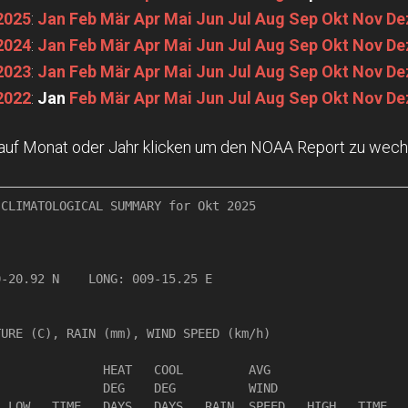
2025
:
Jan
Feb
Mär
Apr
Mai
Jun
Jul
Aug
Sep
Okt
Nov
De
2024
:
Jan
Feb
Mär
Apr
Mai
Jun
Jul
Aug
Sep
Okt
Nov
De
2023
:
Jan
Feb
Mär
Apr
Mai
Jun
Jul
Aug
Sep
Okt
Nov
De
2022
:
Jan
Feb
Mär
Apr
Mai
Jun
Jul
Aug
Sep
Okt
Nov
De
 auf Monat oder Jahr klicken um den NOAA Report zu wech
CLIMATOLOGICAL SUMMARY for Okt 2025

                 

-20.92 N    LONG: 009-15.25 E

URE (C), RAIN (mm), WIND SPEED (km/h)

              HEAT   COOL         AVG

              DEG    DEG          WIND                  
 LOW   TIME   DAYS   DAYS   RAIN  SPEED   HIGH   TIME   