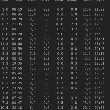
--------------------------------------------------------
 1,0  06:10   11,0    0,0    0,0    0,8   13,0  11:29   
-0,5  06:45   12,4    0,0    0,2    1,0   11,1  12:03   
 0,3  00:28   10,1    0,0    0,0    1,9   16,6  10:45   
 6,7  21:35    8,5    0,0   16,8    2,9   23,8  12:36   
 7,6  04:11    9,3    0,0    6,3    3,2   18,3  00:00   
 6,6  05:20    9,3    0,0    5,6    1,3   13,0  15:46   
 9,8  01:04    6,8    0,0    0,8    0,4    7,2  11:21   
11,3  00:00    5,9    0,0    1,0    0,1    5,5  11:48   
 4,1  23:59    7,2    0,0    0,2    0,6    9,3  12:48   
 3,9  00:04    7,8    0,0    0,0    0,4   11,1  12:13   
10,3  02:42    6,6    0,0    0,0    0,4    5,5  12:23   
 9,3  19:35    7,4    0,0    0,0    0,3    5,5  10:31   
 8,9  23:56    7,1    0,0    0,3    0,2    7,2  22:54   
 7,9  05:45    7,7    0,0    0,2    0,7    9,3  10:32   
 7,9  03:56    7,7    0,0    0,0    0,2    7,2  12:02   
 8,1  02:25    8,3    0,0    0,3    0,4    7,2  16:25   
 8,7  23:55    8,0    0,0    0,3    0,6    7,2  14:00   
 1,8  22:44   10,1    0,0    0,0    1,1   13,0  12:39   
 3,5  07:42   12,1    0,0    0,0    3,4   16,6  19:42   
 7,3  03:47    9,1    0,0    2,5    1,8   13,0  10:33   
10,4  23:16    6,4    0,0    1,8    2,8   20,1  02:33   