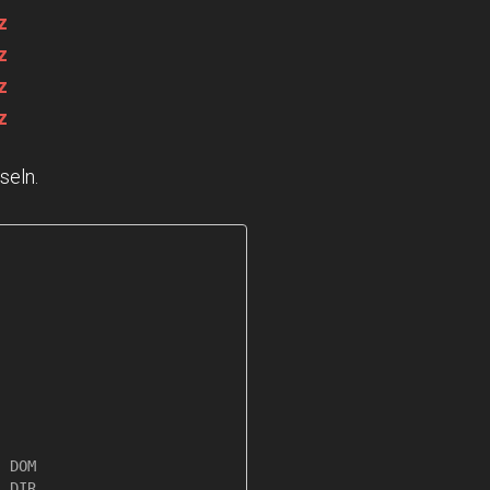
z
z
z
z
seln.
 DOM

 DIR
