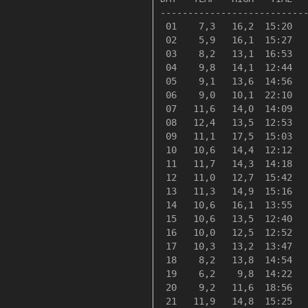
---------------------------
 01    7,3   16,2  15:20   
 02    5,9   16,1  15:27   
 03    8,2   13,1  16:53   
 04    9,8   14,1  12:44   
 05    9,1   13,6  14:56   
 06    9,0   10,1  22:10   
 07   11,6   14,0  14:09   
 08   12,4   13,5  12:53   
 09   11,1   17,5  15:03   
 10   10,6   14,4  12:12   
 11   11,7   14,3  14:18   
 12   11,0   12,7  15:42   
 13   11,3   14,9  15:16   
 14   10,6   16,1  13:55   
 15   10,6   13,5  12:40   
 16   10,0   12,5  12:52   
 17   10,3   13,2  13:47   
 18    8,2   13,8  14:54   
 19    6,2    9,8  14:22   
 20    9,2   11,6  18:56   
 21   11,9   14,8  15:25   