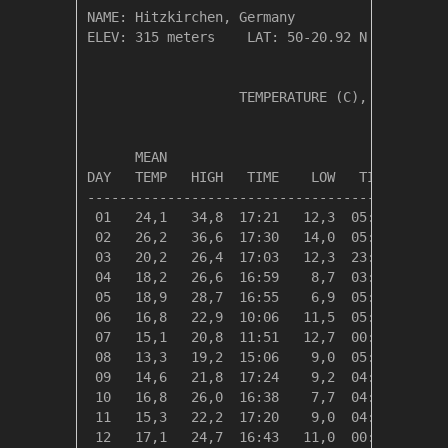
NAME: Hitzkirchen, Germany                  

ELEV: 315 meters    LAT: 50-20.92 N    LONG: 
                   TEMPERATURE (C), RAIN (mm)
                                         HEAT
      MEAN                               DEG 
DAY   TEMP   HIGH   TIME    LOW   TIME   DAYS
---------------------------------------------
 01   24,1   34,8  17:21   12,3  05:12    0,0
 02   26,2   36,6  17:30   14,0  05:17    0,0
 03   20,2   26,4  17:03   12,3  23:47    0,0
 04   18,2   26,6  16:59    8,7  03:07    0,1
 05   18,9   28,7  16:55    6,9  05:28    0,0
 06   16,8   22,9  10:06   11,5  05:32    1,5
 07   15,1   20,8  11:51   12,7  00:00    3,2
 08   13,3   19,2  15:06    9,0  05:35    5,1
 09   14,6   21,8  17:24    9,2  04:35    3,7
 10   16,8   26,0  16:38    7,7  04:10    1,6
 11   15,3   22,2  17:20    9,0  04:10    3,1
 12   17,1   24,7  16:43   11,0  00:05    1,2