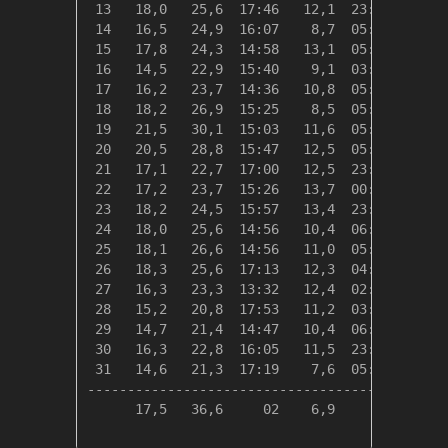
 13   18,0   25,6  17:46   12,1  23:58    0,3
 14   16,5   24,9  16:07    8,7  05:35    1,8
 15   17,8   24,3  14:58   13,1  05:53    0,5
 16   14,5   22,9  15:40    9,1  03:37    3,8
 17   16,2   23,7  14:36   10,8  05:03    2,2
 18   18,2   26,9  15:25    8,5  05:42    0,1
 19   21,5   30,1  15:03   11,6  05:45    0,0
 20   20,5   28,8  15:47   12,5  05:30    0,0
 21   17,1   22,7  17:00   12,5  23:11    1,2
 22   17,2   23,7  15:26   13,7  00:00    1,1
 23   18,2   24,5  15:57   13,4  23:51    0,2
 24   18,0   25,6  14:56   10,4  06:04    0,3
 25   18,1   26,6  14:56   11,0  05:40    0,2
 26   18,3   25,6  17:13   12,3  04:09    0,1
 27   16,3   23,3  13:32   12,4  02:01    2,1
 28   15,2   20,8  17:53   11,2  03:45    3,2
 29   14,7   21,4  14:47   10,4  06:40    3,7
 30   16,3   22,8  16:05   11,5  23:57    2,1
 31   14,6   21,3  17:19    7,6  05:29    3,8
---------------------------------------------
      17,5   36,6     02    6,9     05   46,1