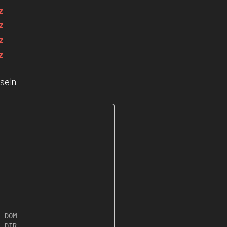
z
z
z
z
seln.
 DOM

 DIR
