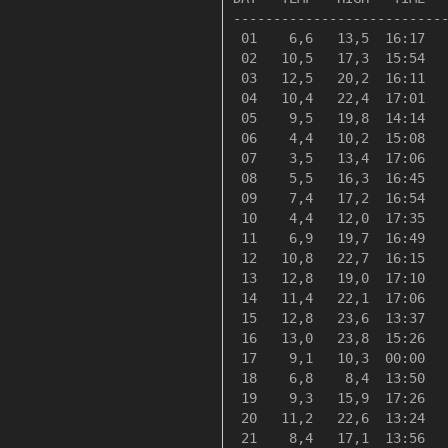
---------------------------
 01    6,6   13,5  16:17   
 02   10,5   17,3  15:54   
 03   12,5   20,2  16:11   
 04   10,4   22,4  17:01   
 05    9,5   19,8  14:14   
 06    4,4   10,2  15:08   
 07    3,5   13,4  17:06   
 08    5,5   16,3  16:45   
 09    7,4   17,2  16:54   
 10    4,4   12,0  17:35   
 11    6,9   19,7  16:49   
 12   10,8   22,7  16:15   
 13   12,8   19,0  17:10   
 14   11,4   22,1  17:06   
 15   12,8   23,6  13:37   
 16   13,0   23,8  15:26   
 17    9,1   10,3  00:00   
 18    6,8    8,4  13:50   
 19    9,3   15,9  17:26   
 20   11,2   22,6  13:24   
 21    8,4   17,1  13:56   