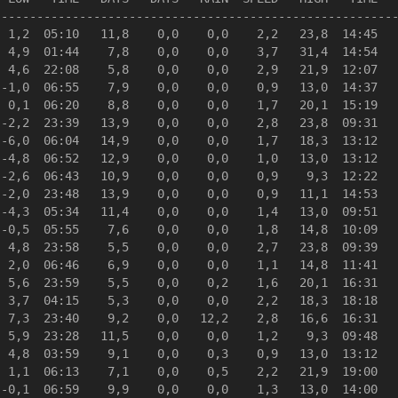
--------------------------------------------------------
 1,2  05:10   11,8    0,0    0,0    2,2   23,8  14:45   
 4,9  01:44    7,8    0,0    0,0    3,7   31,4  14:54   
 4,6  22:08    5,8    0,0    0,0    2,9   21,9  12:07   
-1,0  06:55    7,9    0,0    0,0    0,9   13,0  14:37   
 0,1  06:20    8,8    0,0    0,0    1,7   20,1  15:19   
-2,2  23:39   13,9    0,0    0,0    2,8   23,8  09:31   
-6,0  06:04   14,9    0,0    0,0    1,7   18,3  13:12   
-4,8  06:52   12,9    0,0    0,0    1,0   13,0  13:12   
-2,6  06:43   10,9    0,0    0,0    0,9    9,3  12:22   
-2,0  23:48   13,9    0,0    0,0    0,9   11,1  14:53   
-4,3  05:34   11,4    0,0    0,0    1,4   13,0  09:51   
-0,5  05:55    7,6    0,0    0,0    1,8   14,8  10:09   
 4,8  23:58    5,5    0,0    0,0    2,7   23,8  09:39   
 2,0  06:46    6,9    0,0    0,0    1,1   14,8  11:41   
 5,6  23:59    5,5    0,0    0,2    1,6   20,1  16:31   
 3,7  04:15    5,3    0,0    0,0    2,2   18,3  18:18   
 7,3  23:40    9,2    0,0   12,2    2,8   16,6  16:31   
 5,9  23:28   11,5    0,0    0,0    1,2    9,3  09:48   
 4,8  03:59    9,1    0,0    0,3    0,9   13,0  13:12   
 1,1  06:13    7,1    0,0    0,5    2,2   21,9  19:00   
-0,1  06:59    9,9    0,0    0,0    1,3   13,0  14:00   