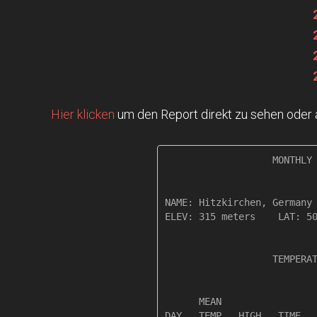
Hier klicken
um den Report direkt zu sehen oder
                   MONTHLY 
NAME: Hitzkirchen, Germany 
ELEV: 315 meters    LAT: 50
                   TEMPERAT
                           
      MEAN                 
DAY   TEMP   HIGH   TIME   