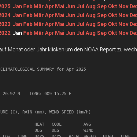
2025
:
Jan
Feb
Mär
Apr
Mai
Jun
Jul
Aug
Sep
Okt
Nov
De
2024
:
Jan
Feb
Mär
Apr
Mai
Jun
Jul
Aug
Sep
Okt
Nov
De
2023
:
Jan
Feb
Mär
Apr
Mai
Jun
Jul
Aug
Sep
Okt
Nov
De
2022
:
Jan
Feb
Mär
Apr
Mai
Jun
Jul
Aug
Sep
Okt
Nov
De
 auf Monat oder Jahr klicken um den NOAA Report zu wech
CLIMATOLOGICAL SUMMARY for Apr 2025

                 

-20.92 N    LONG: 009-15.25 E

URE (C), RAIN (mm), WIND SPEED (km/h)

              HEAT   COOL         AVG

              DEG    DEG          WIND                  
 LOW   TIME   DAYS   DAYS   RAIN  SPEED   HIGH   TIME   